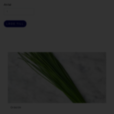
Antal
LÄGG TILL
Gräslök