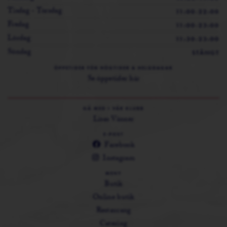
Tisdag - Torsdag
11:00-22:00
Fredag
11:00-23:00
Lördag
11:30-23:00
Söndag
STÄNGT
ÖPPETIDER FÖR HÖGTIDER & HELGDAGAR
Se öppetider här
GÅ MED I VÅR KLUBB
Lisas Vänner
E-POST
Facebook
Instagram
MENY
Butik
Online butik
Restaurang
Catering