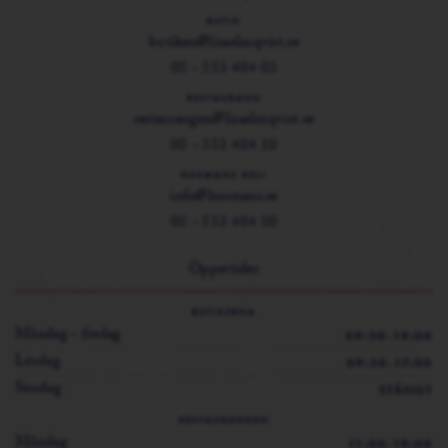
BUTIK
butiken@lisaelmqvist.se
08 - 553 404 03
RESTAURANG
restaurangen@lisaelmqvist.se
08 - 553 404 10
HUSMANS DELI
info@husmans.se
08 - 553 404 80
Öppettider
BUTIKERNA
Måndag - fredag
09:30-19:00
Lördag
09:30-17:00
Söndag
STÄNGT
RESTAURANGEN
Måndag
11:00-19:00