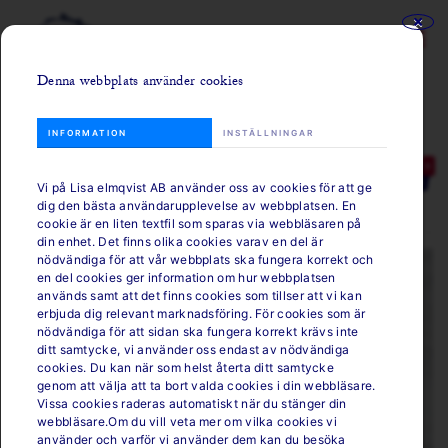
Denna webbplats använder cookies
Se sortiment
Kategorier
INFORMATION
INSTÄLLNINGAR
0
Vi på Lisa elmqvist AB använder oss av cookies för att ge
dig den bästa användarupplevelse av webbplatsen. En
Lisas Röror & Såser
Gräddfil
cookie är en liten textfil som sparas via webbläsaren på
din enhet. Det finns olika cookies varav en del är
nödvändiga för att vår webbplats ska fungera korrekt och
en del cookies ger information om hur webbplatsen
används samt att det finns cookies som tillser att vi kan
erbjuda dig relevant marknadsföring. För cookies som är
nödvändiga för att sidan ska fungera korrekt krävs inte
ditt samtycke, vi använder oss endast av nödvändiga
cookies. Du kan när som helst återta ditt samtycke
genom att välja att ta bort valda cookies i din webbläsare.
Vissa cookies raderas automatiskt när du stänger din
webbläsare.Om du vill veta mer om vilka cookies vi
använder och varför vi använder dem kan du besöka