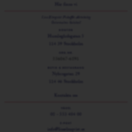
Här finns vi
Lisa Elmqvist Fiskaffär Aktiebolag
Östermalms Saluhall
KONTOR
Humlegårdsgatan 5
114 39 Stockholm
ORG.NR.
556067-6891
BUTIK & RESTAURANG
Nybrogatan 29
114 46 Stockholm
Kontakta oss
VÄXEL
08 - 553 404 00
E-POST
info@lisaelmqvist.se