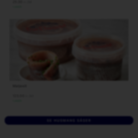
25.00
/st
kr
I LAGER
Matjesill
120.00
/st
kr
I LAGER
SE HUSMANS SÅSER