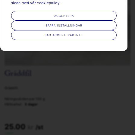
sidan med vår cookiepolicy.
ACCEPTERA
SPARA INSTÄLLNINGAR
JAG ACCEPTERAR INTE
Gräddfil
Gräddfil.
Näringsvärden per 100 g
Hållbarhet
5 dagar
25.00
kr
/st
I LAGER