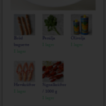
Bröd
Persilja
Olivolja
baguette
I lager
I lager
I lager
Havskräftor
Signalkräftor
I lager
/ 1000 g
I lager