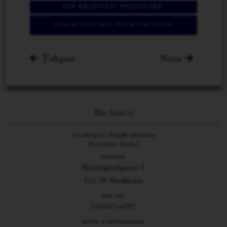
KÖP RECEPTETS PRODUKTER!
RING BUTIKEN HÄR FÖR ATT BESTÄLLA
INGREDIENSERNA
Tidigare
Nästa
Här finns vi
Lisa Elmqvist Fiskaffär Aktiebolag
Östermalms Saluhall
KONTOR
Humlegårdsgatan 5
114 39 Stockholm
ORG.NR.
556067-6891
BUTIK & RESTAURANG