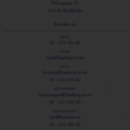
Nybrogatan 29
114 46 Stockholm
Kontakta oss
VÄXEL
08 - 553 404 00
E-POST
info@lisaelmqvist.se
BUTIK
butiken@lisaelmqvist.se
08 - 553 404 03
RESTAURANG
restaurangen@lisaelmqvist.se
08 - 553 404 10
HUSMANS DELI
info@husmans.se
08 - 553 404 80