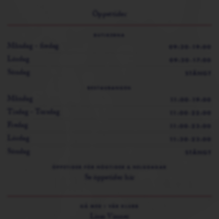
Öppettider
BUTIKERNA
Måndag - fredag
09:30-19:00
Lördag
09:30-17:00
Söndag
STÄNGT
RESTAURANGEN
Måndag
11:00-19:00
Tisdag - Torsdag
11:00-22:00
Fredag
11:00-23:00
Lördag
11:30-23:00
Söndag
STÄNGT
ÖPPETIDER FÖR HÖGTIDER & HELGDAGAR
Se öppetider här
GÅ MED I VÅR KLUBB
Lisas Vänner