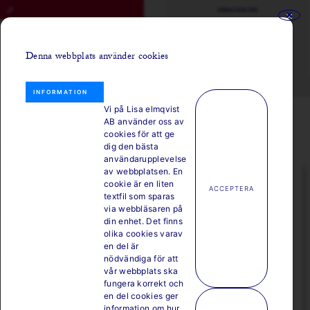
JOBBA HOS OSS
VÄXEL - 08 553 404 00
ÖPPETTIDER
BOKA BORD - 08 553 404 10
VILLKOR
Denna webbplats använder cookies
BUTIK - 08 553 404 03
KONTAKT
OM LISA ELMQVIST
INFORMATION
Vi på Lisa elmqvist
0
AB använder oss av
cookies för att ge
dig den bästa
användarupplevelse
av webbplatsen. En
cookie är en liten
ACCEPTERA
textfil som sparas
LISA ELMQVIST 300 RECEPT
via webbläsaren på
din enhet. Det finns
olika cookies varav
VARM GAZPACHO MED
en del är
KRÄFTSTJÄRTAR.
nödvändiga för att
vår webbplats ska
fungera korrekt och
Denna spanska soppa behöver inte alltid serveras iskall.
en del cookies ger
Den blir toppen-god varm med grädde och kräftstjärtar.
information om hur