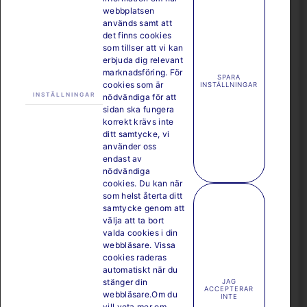
Egentligen ska ingredienserna malas i kvarn, men
webbplatsen
matberedare eller mixer går bra. Bäst blir soppan om den
används samt att
det finns cookies
får ”mogna” över natten.
som tillser att vi kan
erbjuda dig relevant
Till 4 personer behöver du:
marknadsföring. För
SPARA
cookies som är
INSTÄLLNINGAR
3 skivor vitt bröd 2 röd spansk pepparfrukt
INSTÄLLNINGAR
nödvändiga för att
1 dl rödvinsvinäger 1 knippa persilja
sidan ska fungera
2 mogna tomater ½ dl olivolja
korrekt krävs inte
4 dl tomatjuice 1–2 dl vatten
ditt samtycke, vi
1 grön paprika salt och malen vitpeppar
använder oss
1 röd paprika 1 krm kajennpeppar
endast av
1 zucchini 1 dl vispgrädde
nödvändiga
cookies. Du kan när
1 gul lök 12 kokta kräftstjärtar
som helst återta ditt
6 vitlöksklyftor
samtycke genom att
välja att ta bort
Så här gör du:
valda cookies i din
webbläsare. Vissa
1
cookies raderas
Skär bort kanterna från brödskivorna och lägg dem
automatiskt när du
i vinägern. Skålla, skala och skär tomaterna i bitar.
stänger din
JAG
Ansa och skär paprika, zucchini och lök i ungefär
ACCEPTERAR
webbläsare.Om du
INTE
jämnstora bitar. Skär chilin på längden och ta bort
vill veta mer om