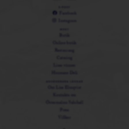
E-POST
Facebook
Instagram
MENY
Butik
Online butik
Restaurang
Catering
Lisas vänner
Husmans Deli
ANVÄNDBARA LÄNKAR
Om Lisa Elmqvist
Kontakta oss
Östermalms Saluhall
Press
Villkor