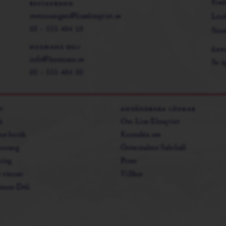
Fred
RESTAURANG
restaurangen@lisaelmqvist.se
Lör
08 - 553 404 10
Sön
HUSMANS DELI
ÖPP
info@husmans.se
Se ö
08 - 553 404 80
Y
ANVÄNDBARA LÄNKAR
k
Om Lisa Elmqvist
ne butik
Kontakta oss
aurang
Östermalms Saluhall
ring
Press
s vänner
Villkor
ans Deli