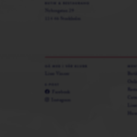
BUTIK & RESTAURANG
Nybrogatan 29
114 46 Stockholm
GÅ MED I VÅR KLUBB
MEN
Lisas Vänner
Buti
Onli
E-POST
Rest
Facebook
Cate
Instagram
Lisa
Husm