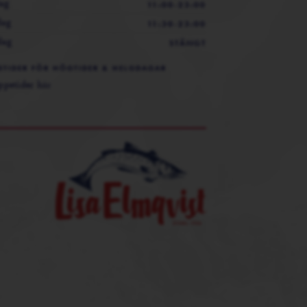
ag
11:00-23:00
dag
11:30-23:00
dag
STÄNGT
ETIDER FÖR HÖGTIDER & HELGDAGAR
ppetider här