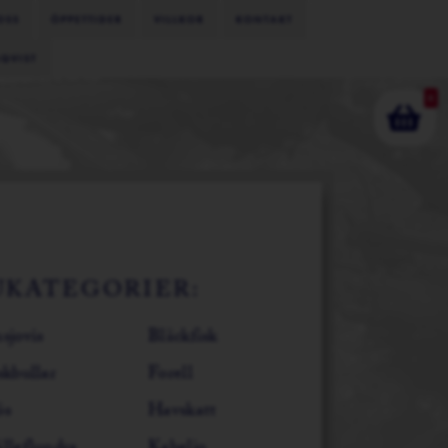
OSS
ÖPPETTIDER
VILLKOR
KONTAKT
MQVIST
0
UKATEGORIER:
sjovis
Bläckfisk
skbullar
Forell
ös
Havskatt