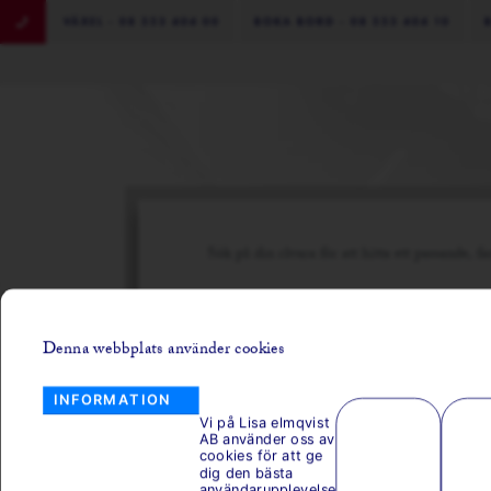
VÄXEL - 08 553 404 00
BOKA BORD - 08 553 404 10
RÅVARUKATEGORI:
Denna webbplats använder cookies
Pasta med rysk kaviar.
INFORMATION
Vi på Lisa elmqvist
AB använder oss av
cookies för att ge
dig den bästa
användarupplevelse