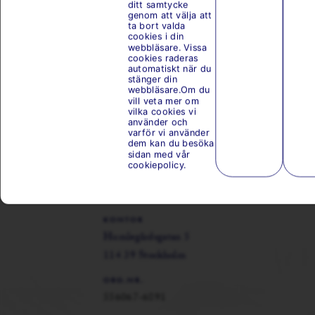
ditt samtycke
genom att välja att
ta bort valda
cookies i din
webbläsare. Vissa
cookies raderas
automatiskt när du
stänger din
webbläsare.Om du
vill veta mer om
vilka cookies vi
använder och
varför vi använder
Här finns vi
dem kan du besöka
sidan med vår
cookiepolicy.
Lisa Elmqvist Fiskaffär Aktiebolag
Östermalms Saluhall
KONTOR
Humlegårdsgatan 5
114 39 Stockholm
ORG.NR.
556067-6891