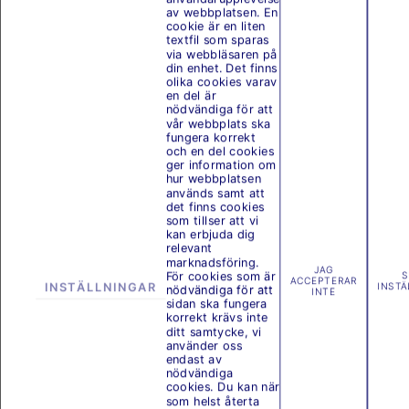
av webbplatsen. En
cookie är en liten
textfil som sparas
via webbläsaren på
din enhet. Det finns
olika cookies varav
en del är
nödvändiga för att
vår webbplats ska
fungera korrekt
och en del cookies
ger information om
hur webbplatsen
används samt att
det finns cookies
som tillser att vi
kan erbjuda dig
relevant
marknadsföring.
JAG
För cookies som är
S
ACCEPTERAR
INSTÄLLNINGAR
INSTÄ
nödvändiga för att
INTE
sidan ska fungera
korrekt krävs inte
ditt samtycke, vi
använder oss
endast av
nödvändiga
cookies. Du kan när
som helst återta