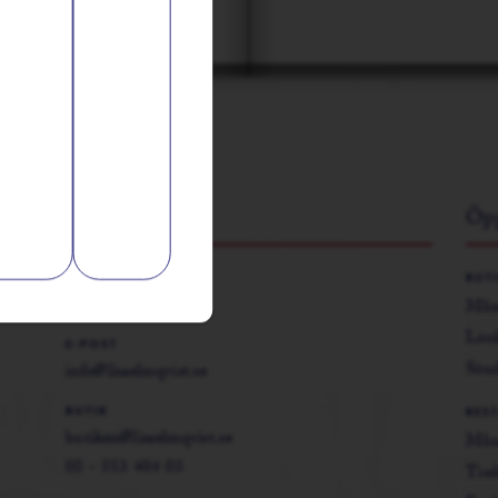
Kontakta oss
Öpp
VÄXEL
BUT
08 - 553 404 00
Månd
Lör
E-POST
Sön
info@lisaelmqvist.se
BUTIK
RES
butiken@lisaelmqvist.se
Mån
08 - 553 404 03
Tisd