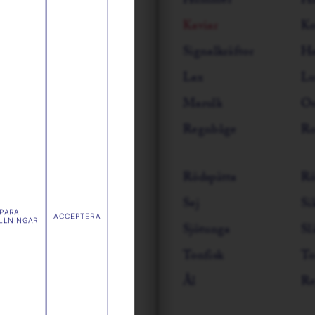
Hummer
Hä
Kaviar
Ko
Signalkräftor
Ha
Lax
Lu
Marulk
Os
Regnbåge
R
Rödspätta
Rö
Sej
Si
PARA
ACCEPTERA
LLNINGAR
Sjötunga
Sl
Tonfisk
To
Ål
Re