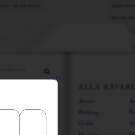
BUTIK - 08 553 404 03
JOBBA HOS 
OM LISA EL
KAVIAR
ALLA RÅVAR
Aborre
An
Böckling
Fi
Gädda
G