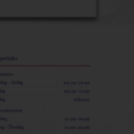
ettider
IKERNA
ag - fredag
09:30-19:00
dag
09:30-17:00
dag
STÄNGT
TAURANGEN
dag
11:00-19:00
ag - Torsdag
11:00-22:00