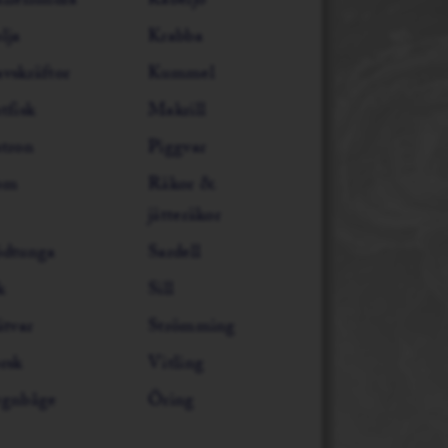
lleflundra
Kabeljo
lja
Krabba
vskräftor
Kummel
tfisk
Makrill
tron
Piggvar
om
Räkor &
jätteräkor
dtunga
Sardell
k
Sill
ätvar
Strömming
rsk
Vitling
gnbåge
Öring