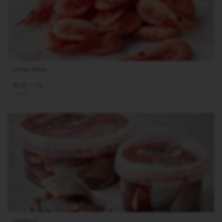
Smögenräkor
85.00
/hg
kr
I LAGER
Inlagd sill