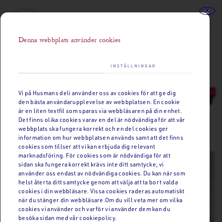
Denna webbplats använder cookies
Se sortiment
Kategorier
INFORMATION
INSTÄLLNINGAR
Vi på Husmans deli använder oss av cookies för att ge dig
0
den bästa användarupplevelse av webbplatsen. En cookie
är en liten textfil som sparas via webbläsaren på din enhet.
Det finns olika cookies varav en del är nödvändiga för att vår
Husmans favoriter
Västerbottensost lagrad minst 24 mån
webbplats ska fungera korrekt och en del cookies ger
information om hur webbplatsen används samt att det finns
cookies som tillser att vi kan erbjuda dig relevant
marknadsföring. För cookies som är nödvändiga för att
sidan ska fungera korrekt krävs inte ditt samtycke, vi
använder oss endast av nödvändiga cookies. Du kan när som
helst återta ditt samtycke genom att välja att ta bort valda
cookies i din webbläsare. Vissa cookies raderas automatiskt
när du stänger din webbläsare.Om du vill veta mer om vilka
cookies vi använder och varför vi använder dem kan du
besöka sidan med vår cookiepolicy.