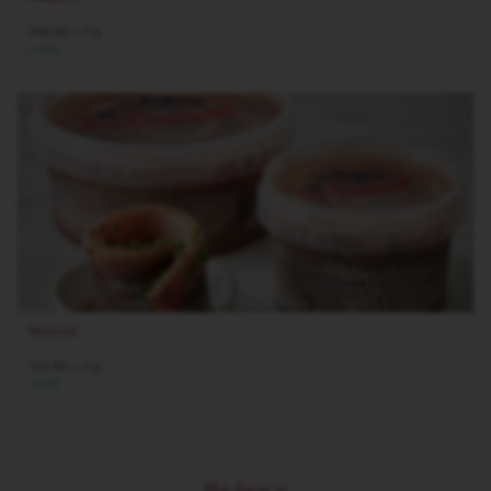
100.00
/hg
kr
I LAGER
Matjesill
120.00
/hg
kr
I LAGER