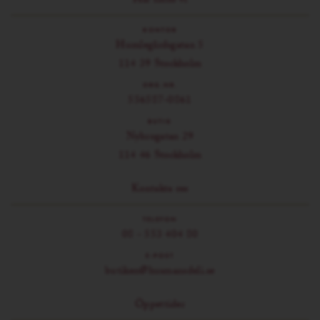
Här finns vi
KONTOR
Humlegårdsgatan 5
114 39 Stockholm
ORG.NR.
556587-0861
BUTIK
Nybrogatan 29
114 46 Stockholm
Kontakta oss
TELEFON
08 - 553 404 80
E-POST
butiken@husmansdeli.se
Öppettider