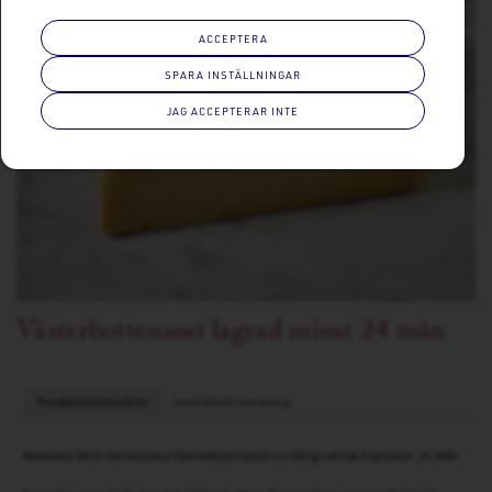
ACCEPTERA
SPARA INSTÄLLNINGAR
JAG ACCEPTERAR INTE
Västerbottensost lagrad minst 24 mån
Produktinformation
Innehållsförteckning
Husmans Delis fantastiska Västerbottensost en riktig svensk klassiker. 24 Mån