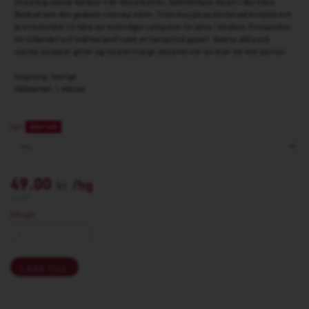
En bördig svensk hårdost från Västerbotten, Gammelbyns mejeri i Burträsk.
Rankad som den godaste svenska osten. Tillverkas på pastöriserad komjölk och
är en halvhård till hård ost med något syrlig men fin sälta i smaken. En klassiker
till sillbordet och kräftkalaset samt en fantastisk pajost. Ostens sälta och
rustika karaktär gifter sig med ett fylligt smakrikt vitt vin eller ett rött portvin.
Ursprung: Sverige
Hållbarhet: 1 månad
Storlek
Val:
49.00
kr
/hg
I LAGER
Mängd
LÄGG TILL