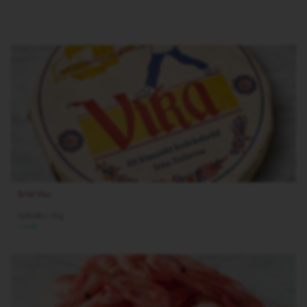
Bröd Vika
120.00
/hg
kr
I LAGER