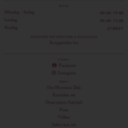
BUTIK
Måndag - fredag
09:30-19:00
Lördag
09:30-17:00
Söndag
STÄNGT
ÖPPETIDER FÖR HÖGTIDER & HELGDAGAR
Se öppetider här
E-POST
Facebook
Instagram
MENY
Om Husmans Deli
Kontakta oss
Östermalms Saluhall
Press
Villkor
Jobba hos oss