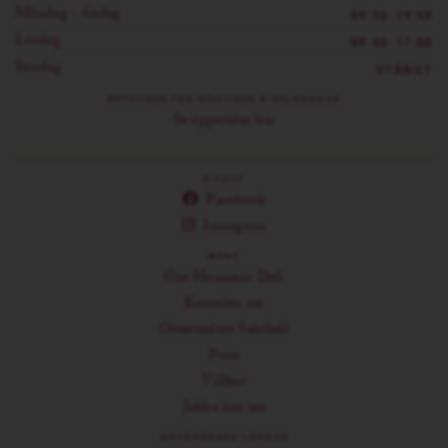
Måndag - fredag
09:30-19:00
Lördag
09:30-17:00
Söndag
STÄNGT
ÖPPETIDER FÖR HÖGTIDER & HELGDAGAR
Se öppetider här
E-POST
Facebook
Instagram
MENY
Om Husmans Deli
Kontakta oss
Östermalms Saluhall
Press
Villkor
Jobba hos oss
ANVÄNDBARA LÄNKAR