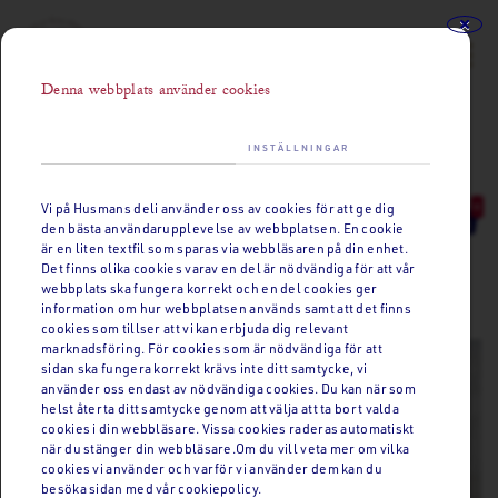
Denna webbplats använder cookies
Se sortiment
Kategorier
INFORMATION
INSTÄLLNINGAR
Vi på Husmans deli använder oss av cookies för att ge dig
0
den bästa användarupplevelse av webbplatsen. En cookie
är en liten textfil som sparas via webbläsaren på din enhet.
Det finns olika cookies varav en del är nödvändiga för att vår
Lisas Tillbehör
Citron
webbplats ska fungera korrekt och en del cookies ger
information om hur webbplatsen används samt att det finns
cookies som tillser att vi kan erbjuda dig relevant
marknadsföring. För cookies som är nödvändiga för att
sidan ska fungera korrekt krävs inte ditt samtycke, vi
använder oss endast av nödvändiga cookies. Du kan när som
helst återta ditt samtycke genom att välja att ta bort valda
cookies i din webbläsare. Vissa cookies raderas automatiskt
när du stänger din webbläsare.Om du vill veta mer om vilka
cookies vi använder och varför vi använder dem kan du
besöka sidan med vår cookiepolicy.