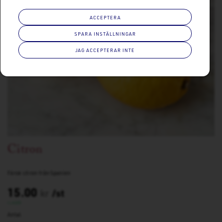
ACCEPTERA
SPARA INSTÄLLNINGAR
JAG ACCEPTERAR INTE
Citron
Färsk citron från Spanien
15.00
kr
/st
I LAGER
Antal