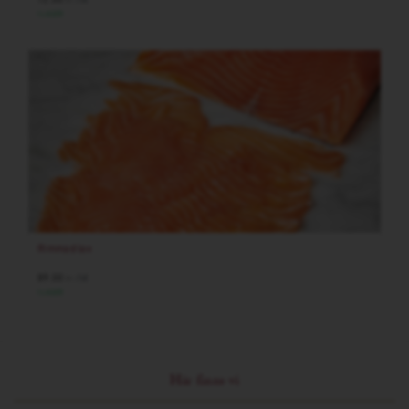
I LAGER
Rimmad lax
89.00
/st
kr
I LAGER
Här finns vi