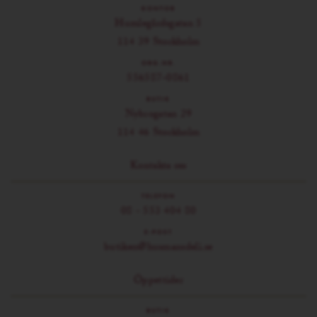
KONTOR
Humlegårdsgatan 5
114 39 Stockholm
ORG.NR.
556587-0861
BUTIK
Nybrogatan 29
114 46 Stockholm
Kontakta oss
TELEFON
08 - 553 404 80
E-POST
butiken@husmansdeli.se
Öppettider
BUTIK