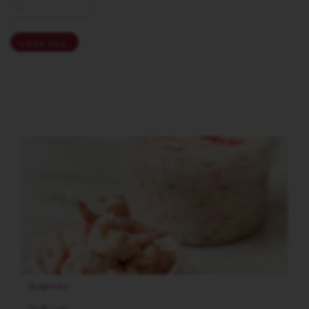
LÄGG TILL
Skagenröra
72.00
/st
kr