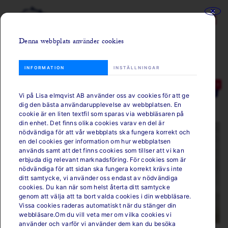
Denna webbplats använder cookies
Se sortiment
Kategorier
INFORMATION
INSTÄLLNINGAR
0
Sortera efter
RELEVANS
Vi på Lisa elmqvist AB använder oss av cookies för att ge
dig den bästa användarupplevelse av webbplatsen. En
cookie är en liten textfil som sparas via webbläsaren på
din enhet. Det finns olika cookies varav en del är
nödvändiga för att vår webbplats ska fungera korrekt och
en del cookies ger information om hur webbplatsen
används samt att det finns cookies som tillser att vi kan
erbjuda dig relevant marknadsföring. För cookies som är
nödvändiga för att sidan ska fungera korrekt krävs inte
ditt samtycke, vi använder oss endast av nödvändiga
cookies. Du kan när som helst återta ditt samtycke
genom att välja att ta bort valda cookies i din webbläsare.
Vissa cookies raderas automatiskt när du stänger din
webbläsare.Om du vill veta mer om vilka cookies vi
använder och varför vi använder dem kan du besöka