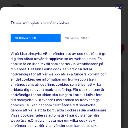
Denna webbplats använder cookies
Se sortiment
Kategorier
INFORMATION
INSTÄLLNINGAR
0
Vi på Lisa elmqvist AB använder oss av cookies för att ge
dig den bästa användarupplevelse av webbplatsen. En
Husmans favoriter
Husmans Köttbullar
cookie är en liten textfil som sparas via webbläsaren på
din enhet. Det finns olika cookies varav en del är
nödvändiga för att vår webbplats ska fungera korrekt och
en del cookies ger information om hur webbplatsen
används samt att det finns cookies som tillser att vi kan
erbjuda dig relevant marknadsföring. För cookies som är
nödvändiga för att sidan ska fungera korrekt krävs inte
ditt samtycke, vi använder oss endast av nödvändiga
cookies. Du kan när som helst återta ditt samtycke
genom att välja att ta bort valda cookies i din webbläsare.
Vissa cookies raderas automatiskt när du stänger din
webbläsare.Om du vill veta mer om vilka cookies vi
använder och varför vi använder dem kan du besöka