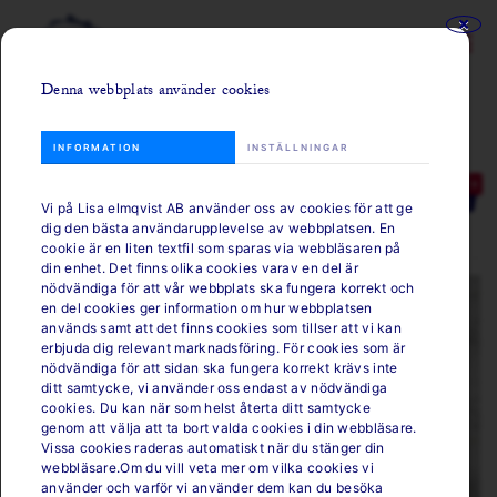
Denna webbplats använder cookies
Se sortiment
Kategorier
INFORMATION
INSTÄLLNINGAR
0
Vi på Lisa elmqvist AB använder oss av cookies för att ge
dig den bästa användarupplevelse av webbplatsen. En
Lisas Take Away
Rimmad lax med dillstuvad potatis
cookie är en liten textfil som sparas via webbläsaren på
din enhet. Det finns olika cookies varav en del är
nödvändiga för att vår webbplats ska fungera korrekt och
en del cookies ger information om hur webbplatsen
används samt att det finns cookies som tillser att vi kan
erbjuda dig relevant marknadsföring. För cookies som är
nödvändiga för att sidan ska fungera korrekt krävs inte
ditt samtycke, vi använder oss endast av nödvändiga
cookies. Du kan när som helst återta ditt samtycke
genom att välja att ta bort valda cookies i din webbläsare.
Vissa cookies raderas automatiskt när du stänger din
webbläsare.Om du vill veta mer om vilka cookies vi
använder och varför vi använder dem kan du besöka